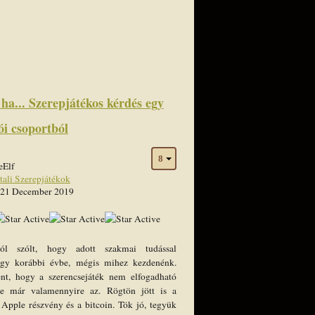
 ha... Szerepjátékos kérdés egy
i csoportból
eElf
tali Szerepjátékok
 21 December 2019
ól szólt, hogy adott szakmai tudással
egy korábbi évbe, mégis mihez kezdenénk.
t, hogy a szerencsejáték nem elfogadható
de már valamennyire az. Rögtön jött is a
Apple részvény és a bitcoin. Tök jó, tegyük