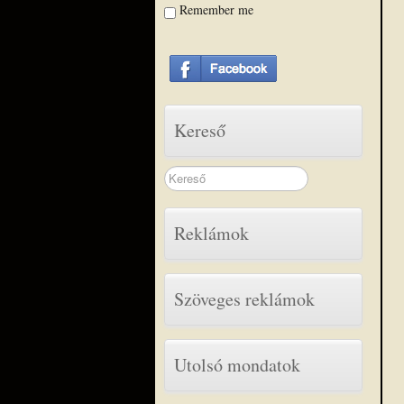
Remember me
Kereső
Search
...
Reklámok
Szöveges reklámok
Utolsó mondatok