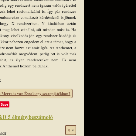
edig egy rendszert nem igazán valós ígérettel
k lehet racionalizálni is. Így pár rendszer
endszerekre vonatkozó kérdéseknél is jönnek
 hogy X rendszerben, Y kiadásban aztán
 meg lehet csinálni, sőt minden mást is. Ha
ékony viselkedés jön egy rendszer kiadója és
 akkor nehezen engedem el azt a témát, hogy a
ire nem hozza azt amit ígér. Az Anthemet, a
ndromédát megvédem, pedig ott is volt más
lshit, az ilyen rendszereket nem. És nem
 az Anthemet hozom példának.
8
Merre is van Észak egy szerepjátékban?
Save
&D 5 élménybeszámoló
eElf