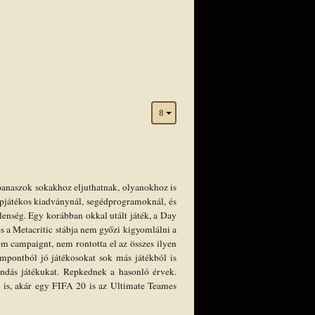
 panaszok sokakhoz eljuthatnak, olyanokhoz is
repjátékos kiadványnál, segédprogramoknál, és
elenség. Egy korábban okkal utált játék, a Day
és a Metacritic stábja nem győzi kigyomlálni a
om campaignt, nem rontotta el az összes ilyen
zempontból jó játékosokat sok más játékból is
endás játékukat. Repkednek a hasonló érvek.
0 is, akár egy FIFA 20 is az Ultimate Teames