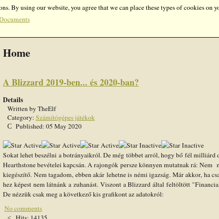
ons. By using our website, you agree that we can place these types of cookies on y
Documents
Home
A Blizzard 2019-ben... és 2020-ban?
Details
Written by
TheElf
Category:
Számítógépes játékok
Published: 05 May 2020
User
Rating:
3
/
5
Sokat lehet beszélni a botrányaikról. De még többet arról, hogy bő fél milliárd d
Hearthstone bevételei kapcsán. A rajongók persze könnyen mutatnak rá: Nem m
kiegészítő. Nem tagadom, ebben akár lehetne is némi igazság. Már akkor, ha cs
hez képest nem látnánk a zuhanást. Viszont a Blizzard által feltöltött "Finan
De nézzük csak meg a következő kis grafikont az adatokról:
No comments
Hits: 14135