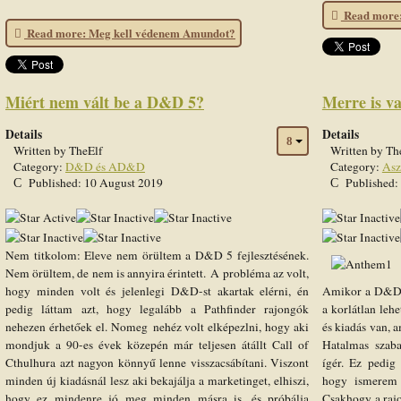
Read more: 
Read more: Meg kell védenem Amundot?
Miért nem vált be a D&D 5?
Merre is v
Details
Details
Written by
TheElf
Written by
Th
Category:
D&D és AD&D
Category:
Asz
Published: 10 August 2019
Published:
User
Rating:
1
/
5
Nem titkolom: Eleve nem örültem a D&D 5 fejlesztésének.
Nem örültem, de nem is annyira érintett. A probléma az volt,
hogy minden volt és jelenlegi D&D-st akartak elérni, én
Amikor a D&D el
pedig láttam azt, hogy legalább a Pathfinder rajongók
a korlátlan leh
nehezen érhetőek el. Nomeg nehéz volt elképezlni, hogy aki
és kiadás van, a
mondjuk a 90-es évek közepén már teljesen átállt Call of
Hatalmas szaba
Cthulhura azt nagyon könnyű lenne visszacsábítani. Viszont
ígér. Ez pedig
minden új kiadásnál lesz aki bekajálja a marketinget, elhiszi,
hogy ismerem 
hogy ez mindenre jó meg minden másra is, és próbálja
Csakhogy a rajo