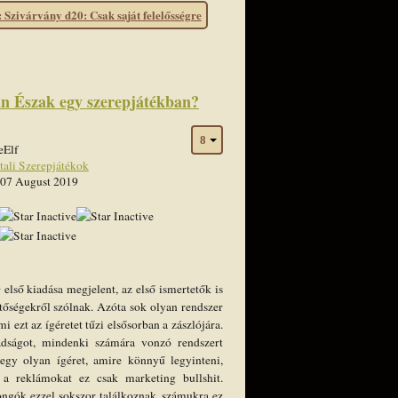
Szivárvány d20: Csak saját felelősségre
an Észak egy szerepjátékban?
eElf
tali Szerepjátékok
 07 August 2019
ső kiadása megjelent, az első ismertetők is
etőségekről szólnak. Azóta sok olyan rendszer
mi ezt az ígéretet tűzi elsősorban a zászlójára.
dságot, mindenki számára vonzó rendszert
 egy olyan ígéret, amire könnyű legyinteni,
a reklámokat ez csak marketing bullshit.
ngók ezzel sokszor találkoznak, számukra ez