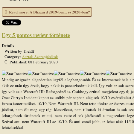
Read more: A Blizzard 2019-ben... és 2020-ban?
Egy 5 pontos review története
Details
Written by
TheElf
Category:
Asztali Szerepjátékok
Published: 08 February 2020
Mindig az igazán elégedettlen ügyfél a leghangosabb. És az Internetnek hála a
akik ez után úgy érzik, hogy nekik is panaszkodniuk kell. Így volt ez sok sze
így volt ez a Warcraft III: Reforgednél is. Csakhogy ezúttal megjelent egy új j
One: Garry's Incident kapott az utóbbi pár napban elég sok 10/10-es értékelést 
furcsa ismerttetőket. 10/10, Nem Warcraft III. Nem tette tönkre az összes cust
játékot, nem ölt meg egy régi klasszikust, nem tiltottak ki ártatlan és sok s
(chargeback történetek miatt), nem vette el sok játékostól a megszokott leg
Szóval ami nem Warcraft III az 10/10. És ami ennél jobb, az lehet akár 11/1
lehúzásokkal.