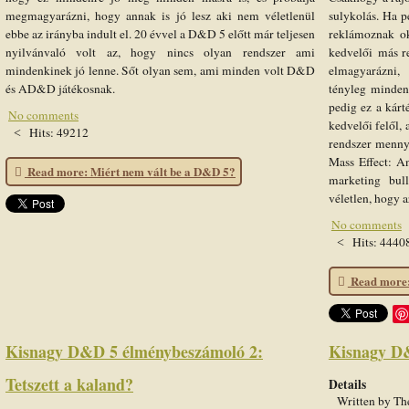
megmagyarázni, hogy annak is jó lesz aki nem véletlenül
sulykolás. Ha p
ebbe az irányba indult el. 20 évvel a D&D 5 előtt már teljesen
reklámoznak oku
nyilvánvaló volt az, hogy nincs olyan rendszer ami
kedvelői más r
mindenkinek jó lenne. Sőt olyan sem, ami minden volt D&D
elmagyarázni,
és AD&D játékosnak.
tényleg mindent
pedig ez a kárt
No comments
kedvelői felől,
Hits: 49212
rendszer menny
Mass Effect: A
Read more: Miért nem vált be a D&D 5?
marketing bul
véletlen, hogy
No comments
Hits: 4440
Read more: 
Kisnagy D&D 5 élménybeszámoló 2:
Kisnagy D
Tetszett a kaland?
Details
Written by
Th