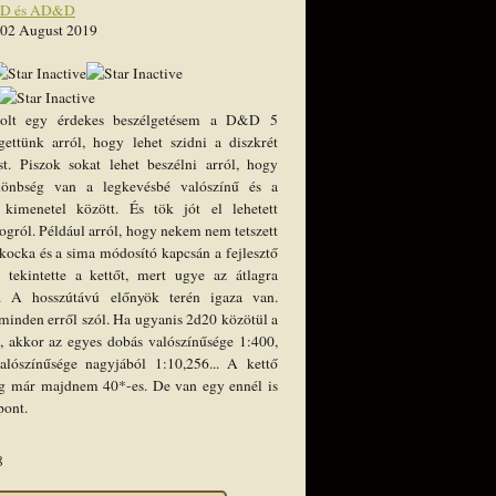
D és AD&D
 02 August 2019
olt egy érdekes beszélgetésem a D&D 5
gettünk arról, hogy lehet szidni a diszkrét
ást. Piszok sokat lehet beszélni arról, hogy
lönbség van a legkevésbé valószínű és a
 kimenetel között. És tök jót el lehetett
logról. Például arról, hogy nekem nem tetszett
kocka és a sima módosító kapcsán a fejlesztő
 tekintette a kettőt, mert ugye az átlagra
. A hosszútávú előnyök terén igaza van.
inden erről szól. Ha ugyanis 2d20 közötül a
, akkor az egyes dobás valószínűsége 1:400,
lószínűsége nagyjából 1:10,256... A kettő
ég már majdnem 40*-es. De van egy ennél is
pont.
8