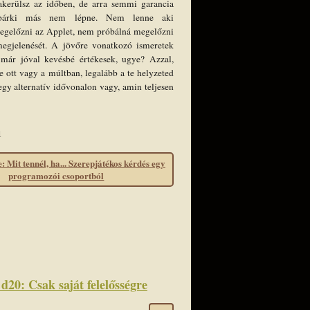
zakerülsz az időben, de arra semmi garancia
 bárki más nem lépne. Nem lenne aki
gelőzni az Applet, nem próbálná megelőzni
megjelenését. A jövőre vonatkozó ismeretek
már jóval kevésbé értékesek, ugye? Azzal,
e ott vagy a múltban, legalább a te helyzeted
egy alternatív idővonalon vagy, amin teljesen
1
 Mit tennél, ha... Szerepjátékos kérdés egy
programozói csoportból
d20: Csak saját felelősségre