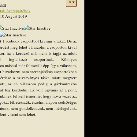
eElf
tali Szerepjátékok
 10 August 2019
rt
Facebook csoportból kivinni vitákat. De az
érdést meg lehet válaszolni a csoporton kívül
kor, ha a kérdező már nem is tagja az adott
kkal foglalkozó csoportnak. Könnyen
zen máshol már felmerült épp így a válaszom,
et hivatkozni nem szerepjátékos csoportokban
kérdése a szivárványos táska miatt megvert
dött, az én válaszom pedig a gázkamrákba
al fog kezdődni. Ez volt ugyanis az a pont,
kinek fel kell ismernie, hogy hova vezet az,
gokat félretesszük, érzelmi alapon szélsőséges
gatunk, nem gondolkodunk, nem mérlegelünk.
ent vitatni sem lehet.
1