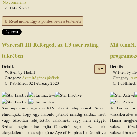
No comments
Hits: 51684
Read more: Egy 5 pontos review története
Warcraft III Reforged, az 1.3 user rating
Mit tennél,
tükrében
programozó
Details
Details
Written by
TheElf
Written by
Th
Category:
Számítógépes játékok
Category:
Asz
Published: 02 February 2020
Published:
User
Rating:
5
/
5
Szezonja van a legendás RTS játékok felújításának. Sokan
A kérdés arr
elmondják, hogy egy hasonló játékot mindig szidna, mert
visszakerülve 
vagy túlzottan felújították valakinek, vagy nem eléggé.
Hamar megjelen
Szóval megint nincs rajta füstszűrős sapka. Ez a sok
válasz, a tőzs
elégedetlen makacs rajongó az Age of Empires II: Definitive
válaszokban az 