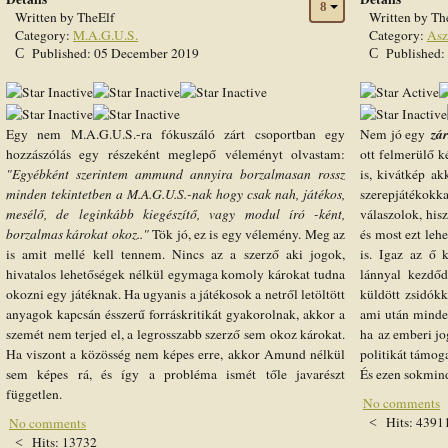
Written by
TheElf
Written by
Th
Category:
M.A.G.U.S.
Category:
Asz
Published: 05 December 2019
Published:
User
Rating:
1
/
5
zá
Egy nem M.A.G.U.S.-ra fókuszáló zárt csoportban egy
Nem jó egy
hozzászólás egy részeként meglepő véleményt olvastam:
ott felmerülő k
"Egyébként szerintem ammund annyira borzalmasan rossz
is, kivátkép ak
minden tekintetben a M.A.G.U.S.-nak hogy csak nah, játékos,
szerepjátéko
mesélő, de leginkább kiegészítő, vagy modul író -ként,
válaszolok, his
borzalmas károkat okoz.."
Tök jó, ez is egy vélemény. Meg az
és most ezt leh
is amit mellé kell tennem. Nincs az a szerző aki jogok,
is. Igaz az ő 
hivatalos lehetőségek nélkül egymaga komoly károkat tudna
lánnyal kezdő
okozni egy játéknak. Ha ugyanis a játékosok a netről letöltött
küldött zsidókk
anyagok kapcsán ésszerű forráskritikát gyakorolnak, akkor a
ami után minden
szemét nem terjed el, a legrosszabb szerző sem okoz károkat.
ha az emberi jo
Ha viszont a közösség nem képes erre, akkor Amund nélkül
politikát támo
sem képes rá, és így a probléma ismét tőle javarészt
És ezen sokmind
független.
No comments
Hits: 4391
No comments
Hits: 13732