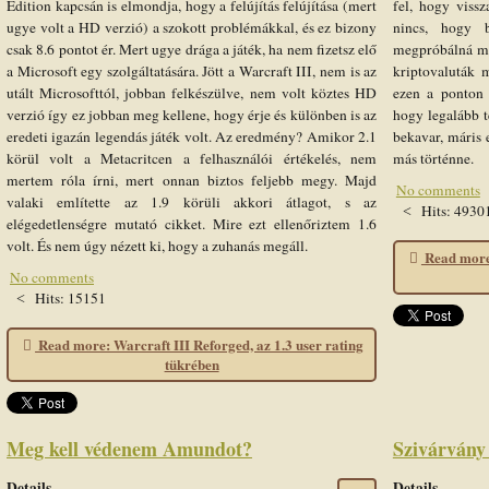
Edition kapcsán is elmondja, hogy a felújítás felújítása (mert
fel, hogy viss
ugye volt a HD verzió) a szokott problémákkal, és ez bizony
nincs, hogy
csak 8.6 pontot ér. Mert ugye drága a játék, ha nem fizetsz elő
megpróbálná me
a Microsoft egy szolgáltatására. Jött a Warcraft III, nem is az
kriptovaluták 
utált Microsofttól, jobban felkészülve, nem volt köztes HD
ezen a ponton 
verzió így ez jobban meg kellene, hogy érje és különben is az
hogy legalább t
eredeti igazán legendás játék volt. Az eredmény? Amikor 2.1
bekavar, máris 
körül volt a Metacritcen a felhasználói értékelés, nem
más történne.
mertem róla írni, mert onnan biztos feljebb megy. Majd
No comments
valaki említette az 1.9 körüli akkori átlagot, s az
Hits: 4930
elégedetlenségre mutató cikket. Mire ezt ellenőriztem 1.6
volt. És nem úgy nézett ki, hogy a zuhanás megáll.
Read more:
No comments
Hits: 15151
Read more: Warcraft III Reforged, az 1.3 user rating
tükrében
Meg kell védenem Amundot?
Szivárvány 
Details
Details