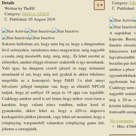
Details
Category:
D&
Written by
TheElf
Published:
Category:
D&D és AD&D
Published: 05 August 2019
User
Rating:
1
/
5
User
A napokban v
Rating:
1
/
5
kapcsán. Beszé
Sokszor hallottam azt, hogy nem baj az, hogy a dungeonben
lineáris eloszl
lévő szörnyekre, tartalomra nincs magyarázat, még nagyobb
hányszoros kü
a csoda, még mesésebb, még, még, még... És lehet sorolni az
legvalószínűbb
előnyöket, amiket eléggé elismert szakértők is így mondanak.
beszélni pár do
Való igaz, ha dungeon crawlt játszol és nagy örömmel
amikor a plusz 
mondanád el azt, hogy még mit gyaktál le akkor tökéletes
egyenértékűnek
megoldás az a koncepció, hogy D&D 3.x alatt annyi
egyformán hat
fél
valami
jellegű template van, hogy az ellenfél NPCről
Csakhogy nem m
tudjuk, hogy jó eséllyel 18 anyja és 19 apja van legalább.
nagyobb számít
Csakhogy amikor arról is szó lenne, hogy mikor veszi észre a
míg a 20-as va
karakter, hogy valami nincs rendben, mikor kezd el
közötti különs
gyanakodni, akkor lehet az, hogy a d20-ra alapozva
fontosabb szem
kockagurítós játékot játszunk, vagy lehet azt mondani, hogy a
No comments
roleplaying wargameből valamikor roleplaying game lett,
Hits: 4766
jöhetne a szerepjáték.