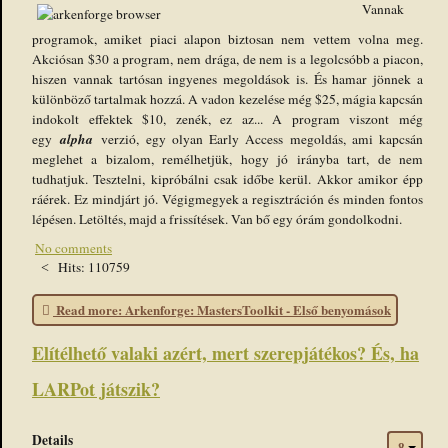
Vannak
programok, amiket piaci alapon biztosan nem vettem volna meg.
Akciósan $30 a program, nem drága, de nem is a legolcsóbb a piacon,
hiszen vannak tartósan ingyenes megoldások is. És hamar jönnek a
különböző tartalmak hozzá. A vadon kezelése még $25, mágia kapcsán
indokolt effektek $10, zenék, ez az... A program viszont még
alpha
egy
verzió, egy olyan Early Access megoldás, ami kapcsán
meglehet a bizalom, remélhetjük, hogy jó irányba tart, de nem
tudhatjuk. Tesztelni, kipróbálni csak időbe kerül. Akkor amikor épp
ráérek. Ez mindjárt jó. Végigmegyek a regisztráción és minden fontos
lépésen. Letöltés, majd a frissítések. Van bő egy órám gondolkodni.
No comments
Hits: 110759
Read more: Arkenforge: MastersToolkit - Első benyomások
Elítélhető valaki azért, mert szerepjátékos? És, ha
LARPot játszik?
Details