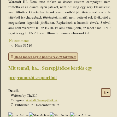
Warcraft III. Nem tette tönkre az összes custom campaignt, nem
rontotta el az összes ilyen játékot, nem ölt meg egy régi klasszikust,
nem tiltottak ki ártatlan és sok szempontból jó játékosokat sok más
játékból is (chargeback történetek miatt), nem vette el sok játékostól a
megszokott legendás játékukat. Repkednek a hasonló érvek. Szóval
ami nem Warcraft III az 10/10. És ami ennél jobb, az lehet akár 11/10
is, akár egy FIFA 20 is az Ultimate Teames lehúzásokkal.
No comments
Hits: 51719
Read more: Egy 5 pontos review története
Mit tennél, ha... Szerepjátékos kérdés egy
programozói csoportból
Details
Written by
TheElf
Category:
Asztali Szerepjátékok
Published: 21 December 2019
User