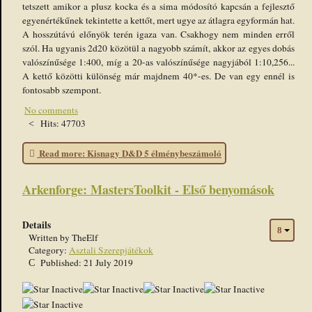
tetszett amikor a plusz kocka és a sima módosító kapcsán a fejlesztő
egyenértékűnek tekintette a kettőt, mert ugye az átlagra egyformán hat.
A hosszútávú előnyök terén igaza van. Csakhogy nem minden erről
szól. Ha ugyanis 2d20 közötül a nagyobb számít, akkor az egyes dobás
valószínűsége 1:400, míg a 20-as valószínűsége nagyjából 1:10,256...
A kettő közötti különség már majdnem 40*-es. De van egy ennél is
fontosabb szempont.
No comments
Hits: 47703
Read more: Kisnagy D&D 5 élménybeszámoló
Arkenforge: MastersToolkit - Első benyomások
Details
Written by
TheElf
Category:
Asztali Szerepjátékok
Published: 21 July 2019