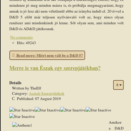
mindenre jó meg minden másra is, és próbálja megmagyarázni, hogy
annak is jó lesz aki nem véletlenül ebbe az irányba indult el. 20 évvel a
D&D 5 előtt már teljesen nyilvánvaló volt az, hogy nincs olyan
rendszer ami mindenkinek jó lenne. Sőt olyan sem, ami minden volt
D&D és AD&D játékosnak.
No comments
Hits: 49243
Read more: Miért nem vált be a D&D 5?
Merre is van Észak egy szerepjátékban?
Details
Written by
TheElf
Category:
Asztali Szerepjátékok
Published: 07 August 2019
Amikor
a D&D