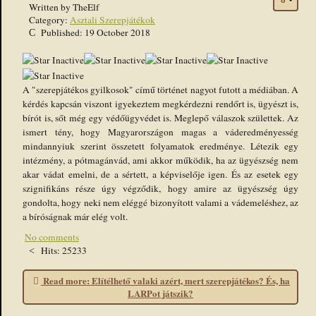
Written by
TheElf
Category:
Asztali Szerepjátékok
Published: 19 October 2018
A "szerepjátékos gyilkosok" című történet nagyot futott a médiában. A
kérdés kapcsán viszont igyekeztem megkérdezni rendőrt is, ügyészt is,
bírót is, sőt még egy védőügyvédet is. Meglepő válaszok születtek. Az
ismert tény, hogy Magyarországon magas a váderedményesség
mindannyiuk szerint összetett folyamatok eredménye. Létezik egy
intézmény, a pótmagánvád, ami akkor működik, ha az ügyészség nem
akar vádat emelni, de a sértett, a képviselője igen. És az esetek egy
szignifikáns része úgy végződik, hogy amire az ügyészség úgy
gondolta, hogy neki nem eléggé bizonyított valami a vádemeléshez, az
a bíróságnak már elég volt.
No comments
Hits: 25233
Read more: Elítélhető valaki azért, mert szerepjátékos? És, ha
LARPot játszik?