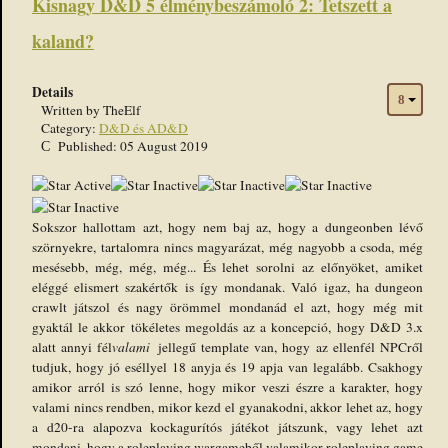
Kisnagy D&D 5 élménybeszámoló 2: Tetszett a
kaland?
Details
Written by
TheElf
Category:
D&D és AD&D
Published: 05 August 2019
User
Rating:
1
/
5
Sokszor hallottam azt, hogy nem baj az, hogy a dungeonben lévő
szörnyekre, tartalomra nincs magyarázat, még nagyobb a csoda, még
mesésebb, még, még, még... És lehet sorolni az előnyöket, amiket
eléggé elismert szakértők is így mondanak. Való igaz, ha dungeon
crawlt játszol és nagy örömmel mondanád el azt, hogy még mit
gyaktál le akkor tökéletes megoldás az a koncepció, hogy D&D 3.x
alatt annyi fél
valami
jellegű template van, hogy az ellenfél NPCről
tudjuk, hogy jó eséllyel 18 anyja és 19 apja van legalább. Csakhogy
amikor arról is szó lenne, hogy mikor veszi észre a karakter, hogy
valami nincs rendben, mikor kezd el gyanakodni, akkor lehet az, hogy
a d20-ra alapozva kockagurítós játékot játszunk, vagy lehet azt
mondani, hogy a roleplaying wargameből valamikor roleplaying game