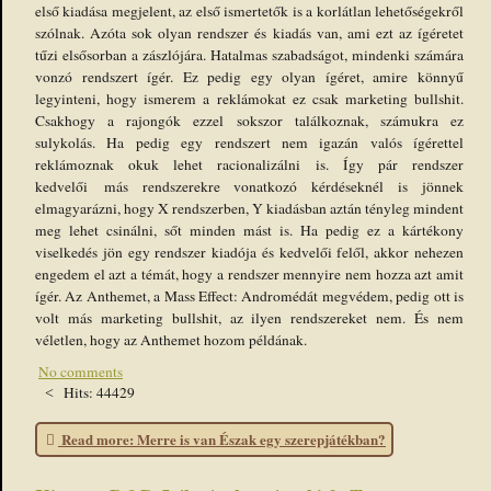
első kiadása megjelent, az első ismertetők is a korlátlan lehetőségekről
szólnak. Azóta sok olyan rendszer és kiadás van, ami ezt az ígéretet
tűzi elsősorban a zászlójára. Hatalmas szabadságot, mindenki számára
vonzó rendszert ígér. Ez pedig egy olyan ígéret, amire könnyű
legyinteni, hogy ismerem a reklámokat ez csak marketing bullshit.
Csakhogy a rajongók ezzel sokszor találkoznak, számukra ez
sulykolás. Ha pedig egy rendszert nem igazán valós ígérettel
reklámoznak okuk lehet racionalizálni is. Így pár rendszer
kedvelői más rendszerekre vonatkozó kérdéseknél is jönnek
elmagyarázni, hogy X rendszerben, Y kiadásban aztán tényleg mindent
meg lehet csinálni, sőt minden mást is. Ha pedig ez a kártékony
viselkedés jön egy rendszer kiadója és kedvelői felől, akkor nehezen
engedem el azt a témát, hogy a rendszer mennyire nem hozza azt amit
ígér. Az Anthemet, a Mass Effect: Andromédát megvédem, pedig ott is
volt más marketing bullshit, az ilyen rendszereket nem. És nem
véletlen, hogy az Anthemet hozom példának.
No comments
Hits: 44429
Read more: Merre is van Észak egy szerepjátékban?