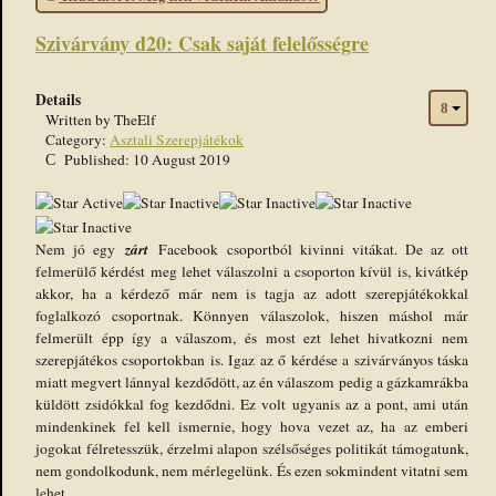
Szivárvány d20: Csak saját felelősségre
Details
Written by
TheElf
Category:
Asztali Szerepjátékok
Published: 10 August 2019
User
Rating:
1
/
5
zárt
Nem jó egy
Facebook csoportból kivinni vitákat. De az ott
felmerülő kérdést meg lehet válaszolni a csoporton kívül is, kivátkép
akkor, ha a kérdező már nem is tagja az adott szerepjátékokkal
foglalkozó csoportnak. Könnyen válaszolok, hiszen máshol már
felmerült épp így a válaszom, és most ezt lehet hivatkozni nem
szerepjátékos csoportokban is. Igaz az ő kérdése a szivárványos táska
miatt megvert lánnyal kezdődött, az én válaszom pedig a gázkamrákba
küldött zsidókkal fog kezdődni. Ez volt ugyanis az a pont, ami után
mindenkinek fel kell ismernie, hogy hova vezet az, ha az emberi
jogokat félretesszük, érzelmi alapon szélsőséges politikát támogatunk,
nem gondolkodunk, nem mérlegelünk. És ezen sokmindent vitatni sem
lehet.