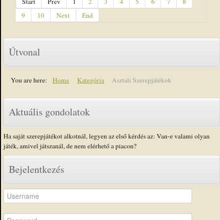
Start
Prev
1
2
3
4
5
6
7
8
9
10
Next
End
Útvonal
You are here:
Home
Kategória
Asztali Szerepjátékok
Aktuális gondolatok
Ha saját szerepjátékot alkotnál, legyen az első kérdés az: Van-e valami olyan
játék, amivel játszanál, de nem elérhető a piacon?
Bejelentkezés