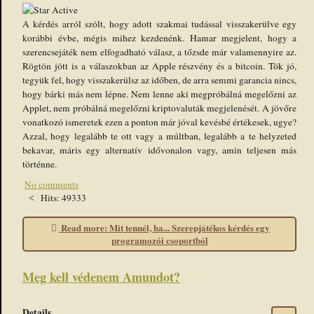
Rating:
5
/
5
A kérdés arról szólt, hogy adott szakmai tudással visszakerülve egy
korábbi évbe, mégis mihez kezdenénk. Hamar megjelent, hogy a
szerencsejáték nem elfogadható válasz, a tőzsde már valamennyire az.
Rögtön jött is a válaszokban az Apple részvény és a bitcoin. Tök jó,
tegyük fel, hogy visszakerülsz az időben, de arra semmi garancia nincs,
hogy bárki más nem lépne. Nem lenne aki megpróbálná megelőzni az
Applet, nem próbálná megelőzni kriptovaluták megjelenését. A jövőre
vonatkozó ismeretek ezen a ponton már jóval kevésbé értékesek, ugye?
Azzal, hogy legalább te ott vagy a múltban, legalább a te helyzeted
bekavar, máris egy alternatív idővonalon vagy, amin teljesen más
történne.
No comments
Hits: 49333
Read more: Mit tennél, ha... Szerepjátékos kérdés egy
programozói csoportból
Meg kell védenem Amundot?
Details