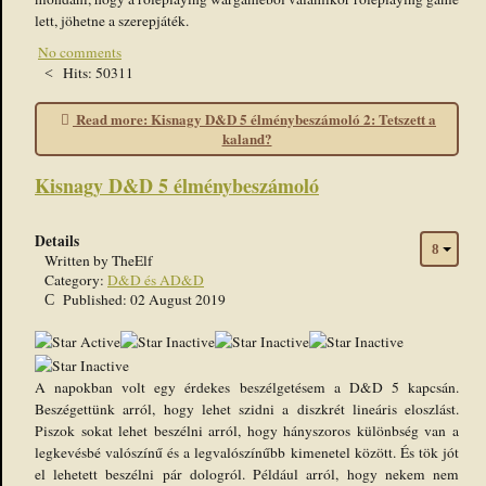
lett, jöhetne a szerepjáték.
No comments
Hits: 50311
Read more: Kisnagy D&D 5 élménybeszámoló 2: Tetszett a
kaland?
Kisnagy D&D 5 élménybeszámoló
Details
Written by
TheElf
Category:
D&D és AD&D
Published: 02 August 2019
User
Rating:
1
/
5
A napokban volt egy érdekes beszélgetésem a D&D 5 kapcsán.
Beszégettünk arról, hogy lehet szidni a diszkrét lineáris eloszlást.
Piszok sokat lehet beszélni arról, hogy hányszoros különbség van a
legkevésbé valószínű és a legvalószínűbb kimenetel között. És tök jót
el lehetett beszélni pár dologról. Például arról, hogy nekem nem