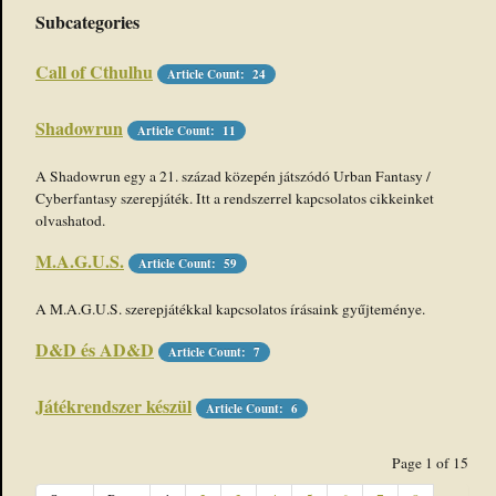
Subcategories
Call of Cthulhu
Article Count: 24
Shadowrun
Article Count: 11
A Shadowrun egy a 21. század közepén játszódó Urban Fantasy /
Cyberfantasy szerepjáték. Itt a rendszerrel kapcsolatos cikkeinket
olvashatod.
M.A.G.U.S.
Article Count: 59
A M.A.G.U.S. szerepjátékkal kapcsolatos írásaink gyűjteménye.
D&D és AD&D
Article Count: 7
Játékrendszer készül
Article Count: 6
Page 1 of 15