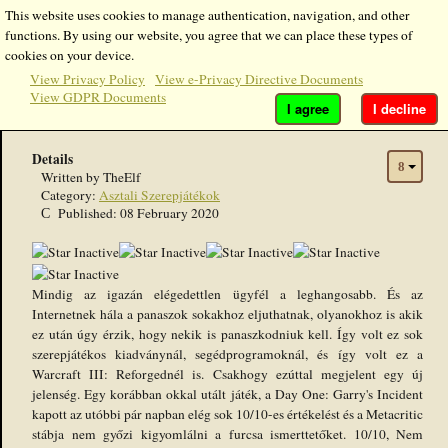
This website uses cookies to manage authentication, navigation, and other
functions. By using our website, you agree that we can place these types of
Asztali Szerepjátékok
cookies on your device.
View Privacy Policy
View e-Privacy Directive Documents
View GDPR Documents
Egy 5 pontos review története
I agree
I decline
Details
Written by
TheElf
Category:
Asztali Szerepjátékok
Published: 08 February 2020
Mindig az igazán elégedettlen ügyfél a leghangosabb. És az
Internetnek hála a panaszok sokakhoz eljuthatnak, olyanokhoz is akik
ez után úgy érzik, hogy nekik is panaszkodniuk kell. Így volt ez sok
szerepjátékos kiadványnál, segédprogramoknál, és így volt ez a
Warcraft III: Reforgednél is. Csakhogy ezúttal megjelent egy új
jelenség. Egy korábban okkal utált játék, a Day One: Garry's Incident
kapott az utóbbi pár napban elég sok 10/10-es értékelést és a Metacritic
stábja nem győzi kigyomlálni a furcsa ismerttetőket. 10/10, Nem