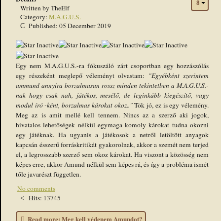
Written by
TheElf
Category:
M.A.G.U.S.
Published: 05 December 2019
Egy nem M.A.G.U.S.-ra fókuszáló zárt csoportban egy hozzászólás
egy részeként meglepő véleményt olvastam:
"Egyébként szerintem
ammund annyira borzalmasan rossz minden tekintetben a M.A.G.U.S.-
nak hogy csak nah, játékos, mesélő, de leginkább kiegészítő, vagy
modul író -ként, borzalmas károkat okoz.."
Tök jó, ez is egy vélemény.
Meg az is amit mellé kell tennem. Nincs az a szerző aki jogok,
hivatalos lehetőségek nélkül egymaga komoly károkat tudna okozni
egy játéknak. Ha ugyanis a játékosok a netről letöltött anyagok
kapcsán ésszerű forráskritikát gyakorolnak, akkor a szemét nem terjed
el, a legrosszabb szerző sem okoz károkat. Ha viszont a közösség nem
képes erre, akkor Amund nélkül sem képes rá, és így a probléma ismét
tőle javarészt független.
No comments
Hits: 13745
Read more: Meg kell védenem Amundot?